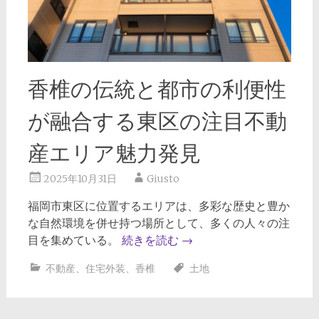
香椎の伝統と都市の利便性
が融合する東区の注目不動
産エリア魅力発見
2025年10月31日
Giusto
福岡市東区に位置するエリアは、多彩な歴史と豊か
な自然環境を併せ持つ場所として、多くの人々の注
目を集めている。
続きを読む
→
不動産
、
住宅外装
、
香椎
土地