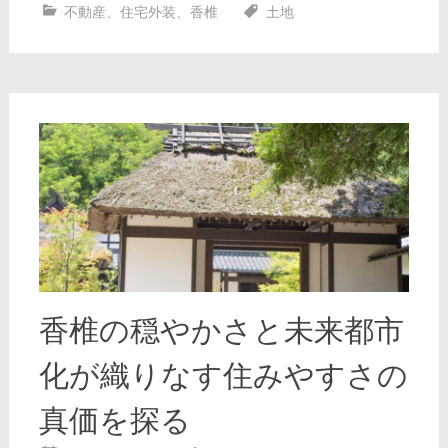
不動産
、
住宅外装
、
香椎
土地
香椎の穏やかさと未来都市
化が織りなす住みやすさの
真価を探る