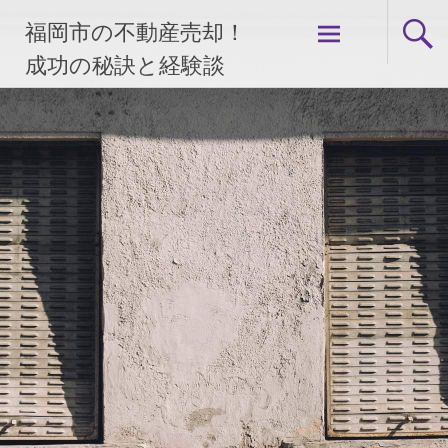
コ
福岡市の不動産売却！
ン
テ
成功の秘訣と経験談
ン
ツ
へ
ス
キ
ッ
プ