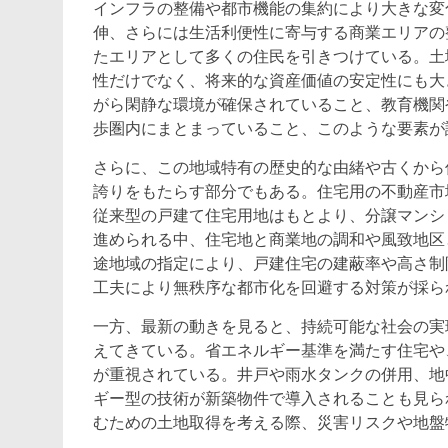
インフラの整備や都市機能の集約により大きな変
伸、さらには生活利便性に寄与する商業エリアの
たエリアとして多くの住民を引きつけている。土
性だけでなく、将来的な資産価値の安定性にも大
がら閑静な環境が確保されていること、教育機関
歩圏内にまとまっていること、このような要素が
さらに、この地域特有の歴史的な由緒や古くから
誇りをもたらす部分でもある。住宅用の不動産市
従来型の戸建て住宅用地はもとより、分譲マンシ
進められる中、住宅地と商業地の調和や風致地区
途地域の指定により、戸建住宅の建蔽率や高さ制
工夫により無秩序な都市化を回避する対策が採ら
一方、最新の動きを見ると、持続可能な社会の実
えてきている。省エネルギー基準を満たす住宅や
が重視されている。井戸や雨水タンクの併用、地
ギー型の技術が新築物件で導入されることも見ら
むための土地取得を考える際、災害リスクや地盤