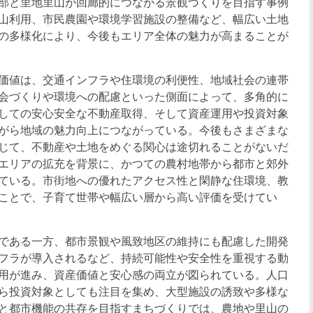
部と里地里山が回廊的につながる景観づくりを目指す事例
山利用、市民農園や環境学習施設の整備など、幅広い土地
の多様化により、今後もエリア全体の魅力が高まることが
価値は、交通インフラや住環境の利便性、地域社会の連帯
会づくりや環境への配慮といった側面によって、多角的に
しての安心安全な不動産取得、そして資産運用や投資対象
がら地域の魅力向上につながっている。今後もさまざまな
じて、不動産や土地をめぐる関心は途切れることがないだ
エリアの拡充を背景に、かつての農村地帯から都市と郊外
ている。市街地への優れたアクセス性と閑静な住環境、教
ことで、子育て世帯や幅広い層から高い評価を受けてい
である一方、都市景観や風致地区の維持にも配慮した開発
フラが導入されるなど、持続可能性や安全性を重視する動
用が進み、資産価値と安心感の両立が図られている。人口
ら投資対象としても注目を集め、大型施設の誘致や多様な
と都市機能の共存を目指すまちづくりでは、農地や里山の