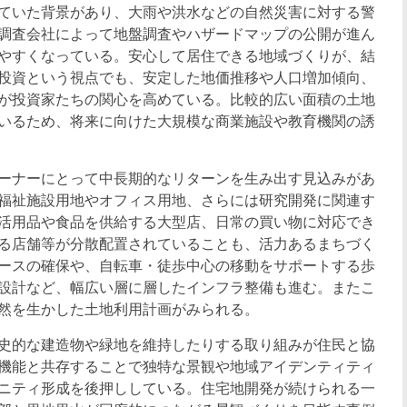
ていた背景があり、大雨や洪水などの自然災害に対する警
調査会社によって地盤調査やハザードマップの公開が進ん
やすくなっている。安心して居住できる地域づくりが、結
投資という視点でも、安定した地価推移や人口増加傾向、
が投資家たちの関心を高めている。比較的広い面積の土地
いるため、将来に向けた大規模な商業施設や教育機関の誘
ーナーにとって中長期的なリターンを生み出す見込みがあ
福祉施設用地やオフィス用地、さらには研究開発に関連す
活用品や食品を供給する大型店、日常の買い物に対応でき
る店舗等が分散配置されていることも、活力あるまちづく
ースの確保や、自転車・徒歩中心の移動をサポートする歩
設計など、幅広い層に層したインフラ整備も進む。またこ
然を生かした土地利用計画がみられる。
史的な建造物や緑地を維持したりする取り組みが住民と協
機能と共存することで独特な景観や地域アイデンティティ
ニティ形成を後押ししている。住宅地開発が続けられる一