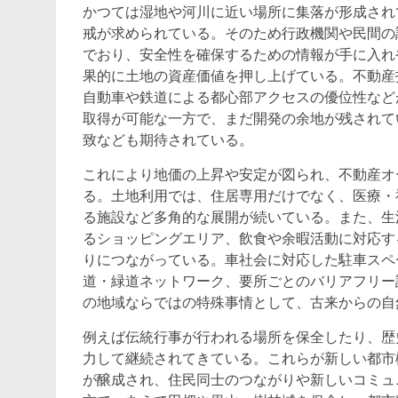
かつては湿地や河川に近い場所に集落が形成され
戒が求められている。そのため行政機関や民間の
でおり、安全性を確保するための情報が手に入れ
果的に土地の資産価値を押し上げている。不動産
自動車や鉄道による都心部アクセスの優位性など
取得が可能な一方で、まだ開発の余地が残されて
致なども期待されている。
これにより地価の上昇や安定が図られ、不動産オ
る。土地利用では、住居専用だけでなく、医療・
る施設など多角的な展開が続いている。また、生
るショッピングエリア、飲食や余暇活動に対応す
りにつながっている。車社会に対応した駐車スペ
道・緑道ネットワーク、要所ごとのバリアフリー
の地域ならではの特殊事情として、古来からの自
例えば伝統行事が行われる場所を保全したり、歴
力して継続されてきている。これらが新しい都市
が醸成され、住民同士のつながりや新しいコミュ