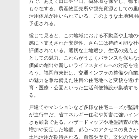
方で、あえて田畑や里山、樹林域を保全し、都市
も存在する。農産物直売所や観光資源としての里
活用体系が用いられている。このような土地利用
予想される。
総じて見ると、この地域における不動産や土地の
感に下支えされた安定性、さらには持続可能な社
評価されている。適切な土地選び、生活の拠点と
としての魅力、これらがうまくバランスを保ちな
価値の創出や新しいライフスタイルへの対応を通
ろう。福岡市東部は、交通インフラの整備や商業
の魅力を兼ね備えた注目の住宅地へと変貌を遂げ
育・医療・公園といった生活利便施設が集積する
る。
戸建てやマンションなど多様な住宅ニーズが堅調
が進行中だ。省エネルギー住宅や災害に強いイン
きも顕著である。ハザードマップや地盤調査の活
増加や安定した地価、都心へのアクセスの良さか
土地活用が期待される。自然や歴史、文化の保全