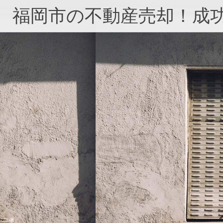
コ
福岡市の不動産売却！成
ン
テ
ン
ツ
へ
ス
キ
ッ
プ