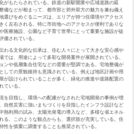
化がもたらされている。鉄道の新駅開業や広域道路の延
整備などが相まって、都市部と郊外双方の魅力を兼ね備え
地選びをめぐるニーズは、エリアが持つ住環境やアクセス
きく左右される。特に市街地へのアクセスが便利でありな
や医療施設、公園など子育て世帯にとって重要な施設が徒
評価されている。
伝わる文化的な伝承は、住む人々にとって大きな安心感や
場では、用途によって多彩な開発案件が展開されている。
ョンや低層集合住宅などの需要が堅調である。宅地整備が
としての景観維持も意識されている。例えば地区計画や用
限が設けられていることが多く、緑化の推進や道路配置の
れている。
現を目指し、環境への配慮がなされた宅地開発の事例が増
、自然災害に強いまちづくりを目指したインフラ設計など
中熱利用の試み、太陽光発電の導入など、多様な省エネル
れる。このような観点からも、選択肢が充実している。住
特性を慎重に調査することも推奨されている。